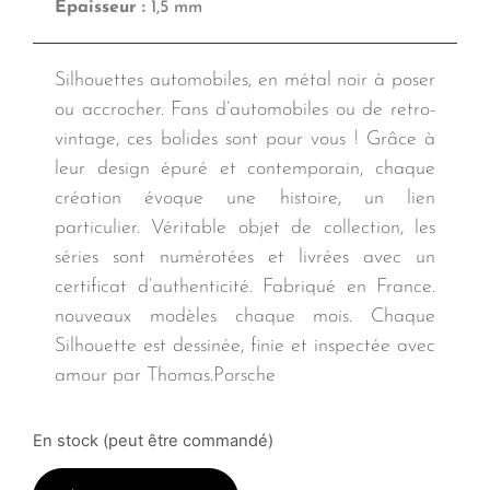
Épaisseur :
1,5 mm
Silhouettes automobiles, en métal noir à poser
ou accrocher. Fans d’automobiles ou de retro-
vintage, ces bolides sont pour vous ! Grâce à
leur design épuré et contemporain, chaque
création évoque une histoire, un lien
particulier. Véritable objet de collection, les
séries sont numérotées et livrées avec un
certificat d’authenticité. Fabriqué en France.
nouveaux modèles chaque mois. Chaque
Silhouette est dessinée, finie et inspectée avec
amour par Thomas.Porsche
En stock (peut être commandé)