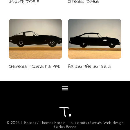
CITROËN DYANE
JAGUAR TYPE E
CHEVROLET CORVETTE 1978
ASTON MARTIN DB 5
T.
© 2026 T-Bolides / Thomas Parein - Tous droits réservés. Web design
:
Gildas Benoit